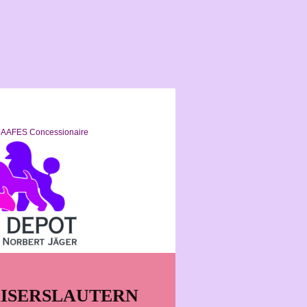
oncessionaire
AISERSLAUTERN