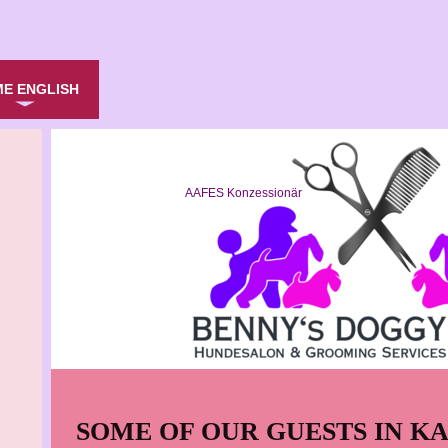
E ENGLISH
AAFES Konzessionär AAFES C
SOME OF OUR GUESTS IN K