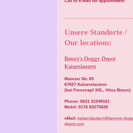
Call or e-mail for appointment
Unsere Standorte /
Our locations:
Benny's Doggy Depot
Kaiserslautern
Mainzer Str. 65
67657 Kaiserslautern
(bei Fressnapf XXL, Vitus Braun)
Phone: 0631 31049161
Mobil: 0176 83275826
eMail:
kaiserslautern@bennys-dogg
depot.com