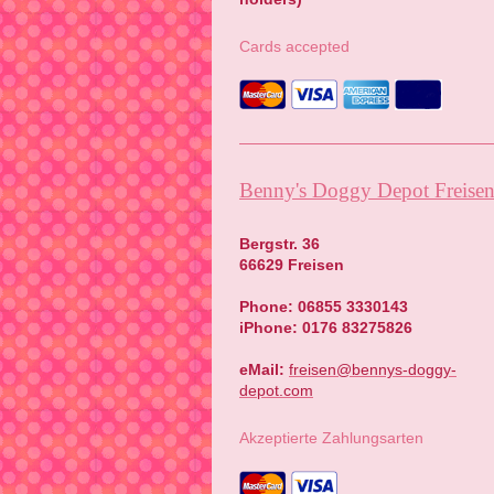
Cards accepted
Benny's Doggy Depot Freise
Bergstr. 36
66629 Freisen
Phone: 06855 3330143
iPhone: 0176 83275826
eMail:
freisen@bennys-doggy-
depot.com
Akzeptierte Zahlungsarten