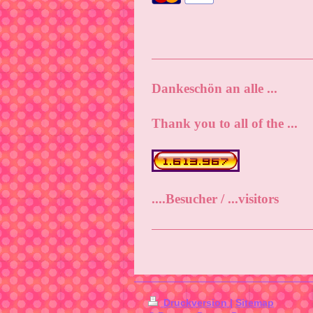
Dankeschön an alle ...
Thank you to all of the ...
....Besucher / ...visitors
Druckversion
|
Sitemap