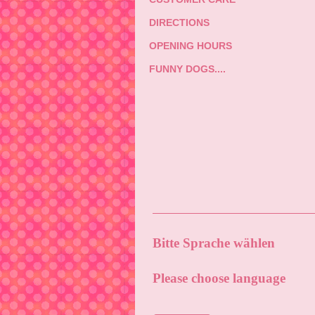
DIRECTIONS
OPENING HOURS
FUNNY DOGS....
Bitte Sprache wählen
Please choose language