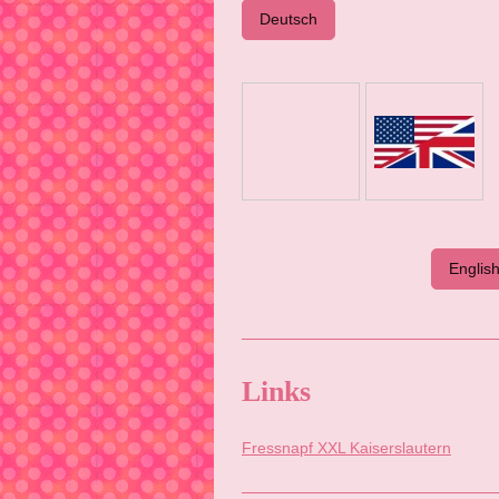
Deutsch
Englis
Links
Fressnapf XXL Kaiserslautern