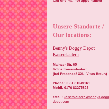
Call or e-mail for appointment
Unsere Standorte /
Our locations:
Benny's Doggy Depot
Kaiserslautern
Mainzer Str. 65
67657 Kaiserslautern
(bei Fressnapf XXL, Vitus Braun)
Phone: 0631 31049161
Mobil: 0176 83275826
eMail:
kaiserslautern@bennys-dogg
depot.com